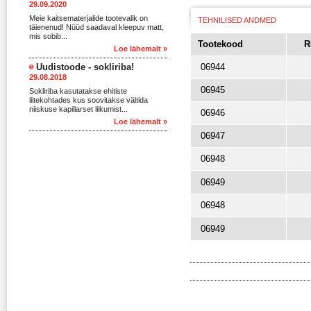
29.09.2020
Meie kaitsematerjalide tootevalik on
TEHNILISED ANDMED
täienenud! Nüüd saadaval kleepuv matt,
mis sobib...
Tootekood
R
Loe lähemalt »
Uudistoode - sokliriba!
06944
29.08.2018
06945
Sokliriba kasutatakse ehitiste
liitekohtades kus soovitakse vältida
niiskuse kapillarset liikumist...
06946
Loe lähemalt »
06947
06948
06949
06948
06949