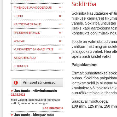
Sokliriba
TIHENDUS JA VOODERDUS
Sokliriba kasutatakse ehiti
TEIBID
niiskuse kapillarset liikumi
vahele. Sokliriba ühtlustab
KAITSEMATERJALID
lisaks kapillaartõkkena to
konstruktsiooni mürakindlu
PAKKEMATERJALID
Toode on valmistatud vanan
WINBAG
vahtkummist ning on sulet
VUNDAMENT JA MAAEHITUS
ja alajooksu vahel. Hea alt
Spetsialisti kindel valik!
ABIMATERJALID
Paigaldamine:
LEIUNURK
Esmalt puhastatakse sokkel
puhas. Sokliriba paigaldata
Viimased sündmused
jäetakse sokli ja aluspuu 
kruvitakse või polditakse k
Uus toode - värvimismasin
aurutõkketeibiga ja tihend
22.02.2021
Meie väikest, kuid huvitavat tööriistade
Saadaval mõõtudega:
valikut, täiendab nüüd mugav...
100 mm, 125 mm, 150 m
Loe lähemalt »
Uus toode - kleepuv matt