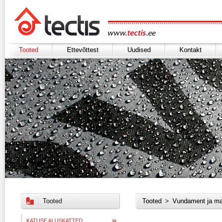
Tooted
Ettevõttest
Uudised
Kontakt
Tooted
Tooted
>
Vundament ja ma
KATUSE ALUSKATTED