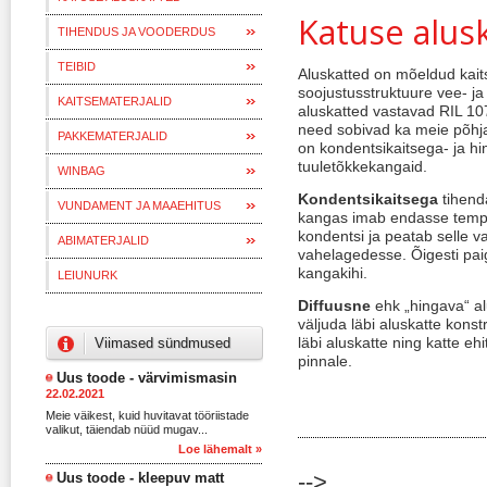
Katuse alus
TIHENDUS JA VOODERDUS
TEIBID
Aluskatted on mõeldud kait
soojustusstruktuure vee- ja
KAITSEMATERJALID
aluskatted vastavad RIL 107
need sobivad ka meie põhja
PAKKEMATERJALID
on kondentsikaitsega- ja hi
tuuletõkkekangaid.
WINBAG
Kondentsikaitsega
tihenda
VUNDAMENT JA MAAEHITUS
kangas imab endasse temper
kondentsi ja peatab selle v
ABIMATERJALID
vahelagedesse. Õigesti paig
kangakihi.
LEIUNURK
Diffuusne
ehk „hingava“ al
väljuda läbi aluskatte konst
läbi aluskatte ning katte ehi
Viimased sündmused
pinnale.
Uus toode - värvimismasin
22.02.2021
Meie väikest, kuid huvitavat tööriistade
valikut, täiendab nüüd mugav...
Loe lähemalt »
Uus toode - kleepuv matt
-->