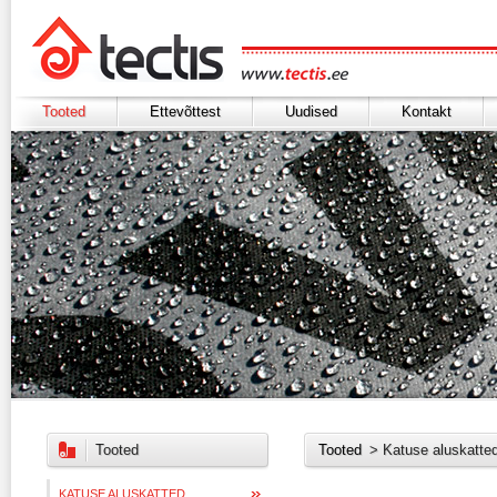
Tooted
Ettevõttest
Uudised
Kontakt
Tooted
Tooted
> Katuse aluskatte
KATUSE ALUSKATTED