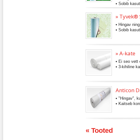
• Sobib kasu
» Tyvek® 
• Hingav ning
• Sobib kasu
» A-kate
• Ei seo vett
• 3-kihiline 
Anticon D
• "Hingav", k
• Kaitseb kon
« Tooted