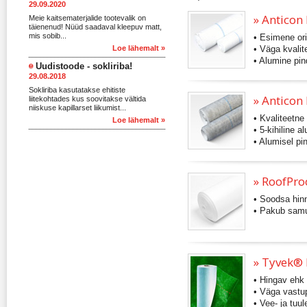
29.09.2020
» Anticon
Meie kaitsematerjalide tootevalik on
täienenud! Nüüd saadaval kleepuv matt,
mis sobib...
• Esimene ori
Loe lähemalt »
• Väga kvalit
• Alumine pin
Uudistoode - sokliriba!
29.08.2018
Sokliriba kasutatakse ehitiste
» Anticon
liitekohtades kus soovitakse vältida
niiskuse kapillarset liikumist...
• Kvaliteetne
Loe lähemalt »
• 5-kihiline 
• Alumisel pi
» RoofPro
• Soodsa hin
• Pakub samu 
» Tyvek® 
• Hingav ehk 
• Väga vastup
• Vee- ja tuul