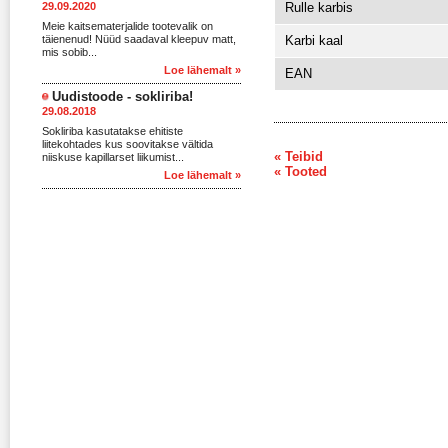
29.09.2020
Rulle karbis
Meie kaitsematerjalide tootevalik on
täienenud! Nüüd saadaval kleepuv matt,
Karbi kaal
mis sobib...
Loe lähemalt »
EAN
Uudistoode - sokliriba!
29.08.2018
Sokliriba kasutatakse ehitiste
liitekohtades kus soovitakse vältida
« Teibid
niiskuse kapillarset liikumist...
« Tooted
Loe lähemalt »