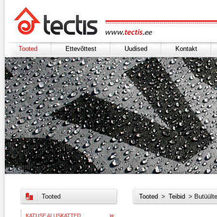
Tooted
Ettevõttest
Uudised
Kontakt
Tooted
Tooted
>
Teibid
> Butüült
KATUSE ALUSKATTED