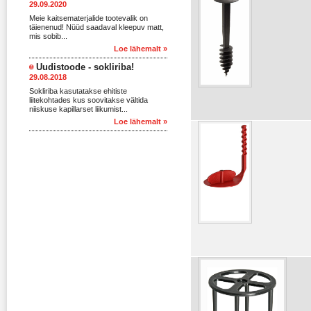
29.09.2020
Meie kaitsematerjalide tootevalik on
täienenud! Nüüd saadaval kleepuv matt,
mis sobib...
Loe lähemalt »
Uudistoode - sokliriba!
29.08.2018
Sokliriba kasutatakse ehitiste
liitekohtades kus soovitakse vältida
niiskuse kapillarset liikumist...
Loe lähemalt »