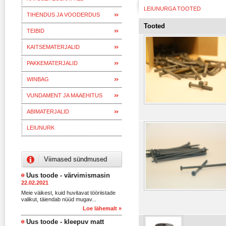
LEIUNURGA TOOTED
TIHENDUS JA VOODERDUS
Tooted
TEIBID
KAITSEMATERJALID
PAKKEMATERJALID
WINBAG
VUNDAMENT JA MAAEHITUS
ABIMATERJALID
LEIUNURK
Viimased sündmused
Uus toode - värvimismasin
22.02.2021
Meie väikest, kuid huvitavat tööriistade
valikut, täiendab nüüd mugav...
Loe lähemalt »
Uus toode - kleepuv matt