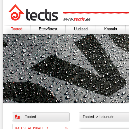
Tooted
Ettevõttest
Uudised
Kontakt
Tooted
Tooted
> Leiunurk
KATUSE ALUSKATTED