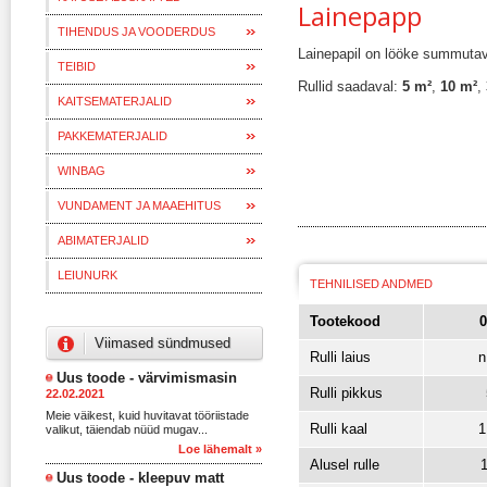
Lainepapp
TIHENDUS JA VOODERDUS
Lainepapil on lööke summutav 
TEIBID
Rullid saadaval:
5 m²
,
10 m²
,
KAITSEMATERJALID
PAKKEMATERJALID
WINBAG
VUNDAMENT JA MAAEHITUS
ABIMATERJALID
LEIUNURK
TEHNILISED ANDMED
Tootekood
0
Viimased sündmused
Rulli laius
n
Uus toode - värvimismasin
Rulli pikkus
22.02.2021
Meie väikest, kuid huvitavat tööriistade
Rulli kaal
1
valikut, täiendab nüüd mugav...
Loe lähemalt »
Alusel rulle
1
Uus toode - kleepuv matt