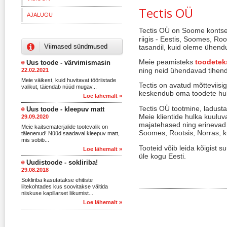
Tectis OÜ
AJALUGU
Tectis OÜ
on Soome kontser
riigis - Eestis, Soomes, Ro
Viimased sündmused
tasandil, kuid oleme ühend
Meie peamisteks
toodetek
Uus toode - värvimismasin
ning neid ühendavad tihend
22.02.2021
Meie väikest, kuid huvitavat tööriistade
Tectis on avatud mõtteviisi
valikut, täiendab nüüd mugav...
keskendub oma toodete hulg
Loe lähemalt »
Tectis OÜ tootmine, ladust
Uus toode - kleepuv matt
Meie klientide hulka kuuluv
29.09.2020
majatehased ning erinevad e
Meie kaitsematerjalide tootevalik on
Soomes, Rootsis, Norras, kui
täienenud! Nüüd saadaval kleepuv matt,
mis sobib...
Tooteid võib leida kõigist 
Loe lähemalt »
üle kogu Eesti
.
Uudistoode - sokliriba!
29.08.2018
Sokliriba kasutatakse ehitiste
liitekohtades kus soovitakse vältida
niiskuse kapillarset liikumist...
Loe lähemalt »