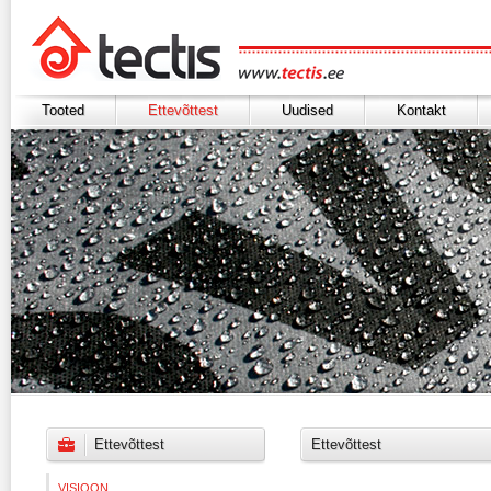
Tooted
Ettevõttest
Uudised
Kontakt
Ettevõttest
Ettevõttest
VISIOON